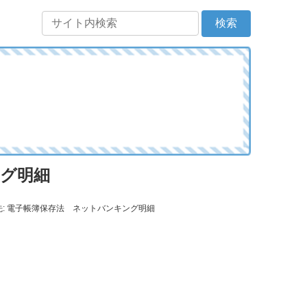
ング明細
先: 電子帳簿保存法 ネットバンキング明細