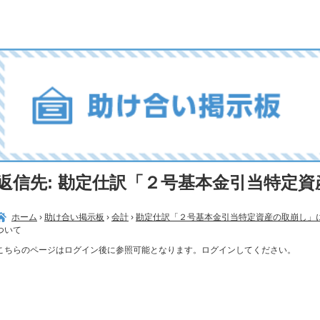
返信先: 勘定仕訳「２号基本金引当特定
ホーム
›
助け合い掲示板
›
会計
›
勘定仕訳「２号基本金引当特定資産の取崩し」
ついて
こちらのページはログイン後に参照可能となります。ログインしてください。