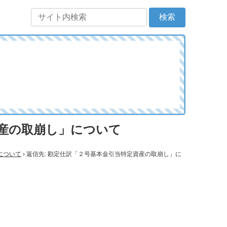
資産の取崩し」について
について
›
返信先: 勘定仕訳「２号基本金引当特定資産の取崩し」に